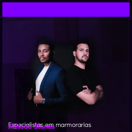
Especialistas em marmorarias
Método Stones