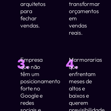
arquitetos
transformar
para
orçamentos
fechar
em
vendas.
vendas
reais.
3.
4.
Empresa
Marmorarias
que não
que
têm um
enfrentam
posicionamento
meses de
forte no
altos e
Google e
baixos e
redes
querem
sociais e,
previsibilidade