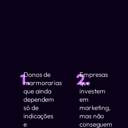
1.
2.
Donos de
Empresas
marmorarias
que
que ainda
investem
dependem
em
só de
marketing,
indicações
mas não
e
conseguem